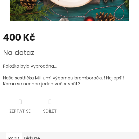
400 Kč
Měrná
Na dotaz
cena:
Položka byla vyprodána…
Naše sestřička Mili umí výbornou bramboračku! Nejlepší!
Komu se nechce jeden večer vařit?
ZEPTAT SE
SDÍLET
Popis
Diskuze