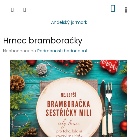
Přejít
NÁKUP
na
obsah
KOŠÍK
Andělský jarmark
Hrnec bramboračky
Průměrné
Neohodnoceno
Podrobnosti hodnocení
hodnocení
produktu
je
0,0
z
5
hvězdiček.