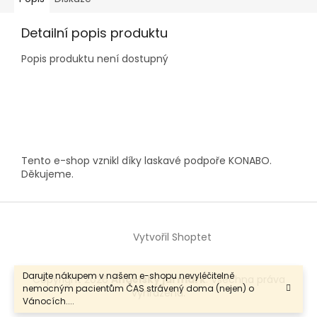
Detailní popis produktu
Popis produktu není dostupný
Z
á
p
a
Tento e-shop vznikl díky laskavé podpoře KONABO.
t
Děkujeme.
í
Vytvořil Shoptet
Darujte nákupem v našem e-shopu nevyléčitelně
Copyright 2026
Andělský jarmark
. Všechna práva
nemocným pacientům ČAS strávený doma (nejen) o
vyhrazena.
Vánocích....