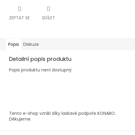
ZEPTAT SE
SDÍLET
Popis
Diskuze
Detailní popis produktu
Popis produktu není dostupný
Z
á
p
a
Tento e-shop vznikl díky laskavé podpoře KONABO.
t
Děkujeme.
í