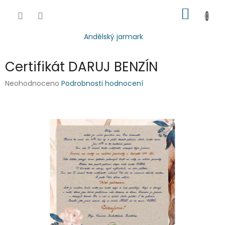
Přejít
NÁKUP
na
obsah
KOŠÍK
Andělský jarmark
Certifikát DARUJ BENZÍN
Průměrné
Neohodnoceno
Podrobnosti hodnocení
hodnocení
produktu
je
0,0
z
5
hvězdiček.