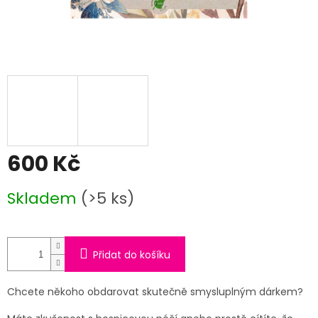
600 Kč
Měrná
Skladem
(>5 ks)
cena:
Přidat do košíku
Chcete někoho obdarovat skutečně smysluplným dárkem?