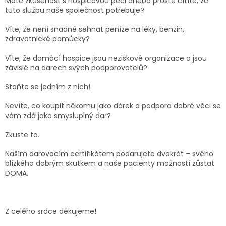
Máte zkušenost s hospicovou péčí anebo prostě cítíte, že
tuto službu naše společnost potřebuje?
Víte, že není snadné sehnat peníze na léky, benzin,
zdravotnické pomůcky?
Víte, že domácí hospice jsou neziskové organizace a jsou
závislé na darech svých podporovatelů?
Staňte se jedním z nich!
Nevíte, co koupit někomu jako dárek a podpora dobré věci se
vám zdá jako smysluplný dar?
Zkuste to.
Naším darovacím certifikátem podarujete dvakrát – svého
blízkého dobrým skutkem a naše pacienty možností zůstat
DOMA.
Z celého srdce děkujeme!