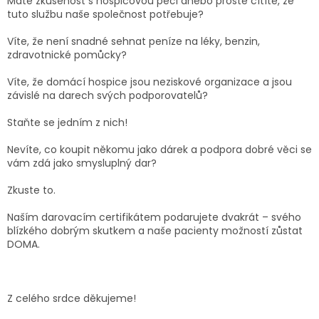
Máte zkušenost s hospicovou péčí anebo prostě cítíte, že
tuto službu naše společnost potřebuje?
Víte, že není snadné sehnat peníze na léky, benzin,
zdravotnické pomůcky?
Víte, že domácí hospice jsou neziskové organizace a jsou
závislé na darech svých podporovatelů?
Staňte se jedním z nich!
Nevíte, co koupit někomu jako dárek a podpora dobré věci se
vám zdá jako smysluplný dar?
Zkuste to.
Naším darovacím certifikátem podarujete dvakrát – svého
blízkého dobrým skutkem a naše pacienty možností zůstat
DOMA.
Z celého srdce děkujeme!