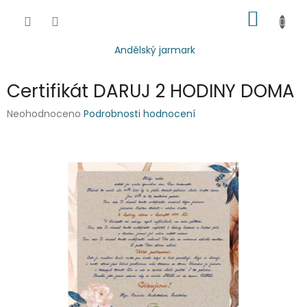
Přejít
NÁKUP
na
obsah
KOŠÍK
Andělský jarmark
Certifikát DARUJ 2 HODINY DOMA
Průměrné
Neohodnoceno
Podrobnosti hodnocení
hodnocení
produktu
je
0,0
z
5
hvězdiček.