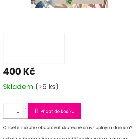
400 Kč
Měrná
Skladem
(>5 ks)
cena:
Přidat do košíku
Chcete někoho obdarovat skutečně smysluplným dárkem?