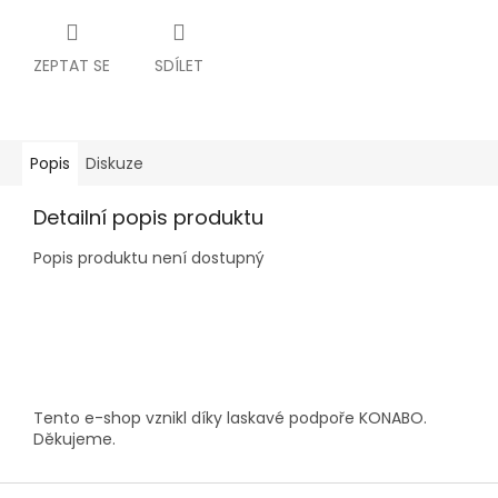
ZEPTAT SE
SDÍLET
Popis
Diskuze
Detailní popis produktu
Popis produktu není dostupný
Z
á
p
a
Tento e-shop vznikl díky laskavé podpoře KONABO.
t
Děkujeme.
í