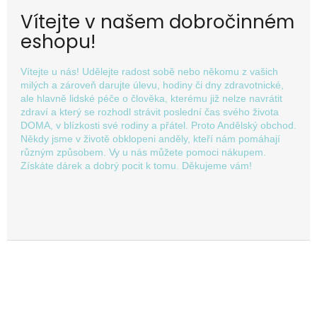
m
Vítejte v našem dobročinném
d
eshopu!
o
b
Vítejte u nás! Udělejte radost sobě nebo někomu z vašich
r
milých a zároveň darujte úlevu, hodiny či dny zdravotnické,
o
ale hlavně lidské péče o člověka, kterému již nelze navrátit
zdraví a který se rozhodl strávit poslední čas svého života
č
DOMA, v blízkosti své rodiny a přátel. Proto Andělský obchod.
i
Někdy jsme v životě obklopeni anděly, kteří nám pomáhají
různým způsobem. Vy u nás můžete pomoci nákupem.
n
Získáte dárek a dobrý pocit k tomu. Děkujeme vám!
n
é
m
e
s
Z
h
á
o
p